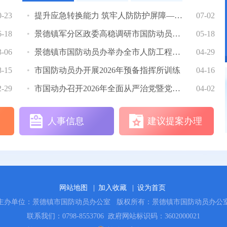
0-23
提升应急转换能力 筑牢人防防护屏障——景德镇开展人防工程平战转换暨防空疏散...
07-02
6-18
景德镇军分区政委高稳调研市国防动员办工作
05-18
3-06
景德镇市国防动员办举办全市人防工程项目审批业务培训班
04-29
8-15
市国防动员办开展2026年预备指挥所训练
04-16
2-29
市国动办召开2026年全面从严治党暨党风廉政建设工作会议
04-02
人事信息
建议提案办理
网站地图
|
加入收藏
|
设为首页
主办单位：景德镇市国防动员办公室
版权所有：景德镇市国防动员办公
联系我们：0798-8553706
政府网站标识码：3602000021