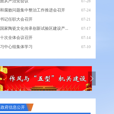
面从严治党会议
07-28
和腐败问题集中整治工作推进会召开
07-24
书记任职大会召开
07-21
国家陶瓷文化传承创新试验区建设产...
07-17
十次全体会议召开
07-14
习中心组集体学习
07-10
先辈足迹，感悟铁血精神”...
景德镇
政府信息公开